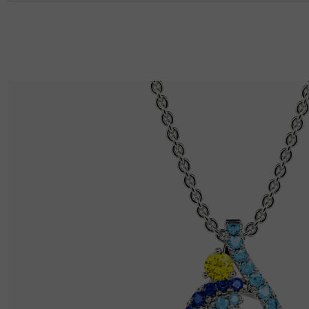
Basisinformationen
Höhe
:
4.5 mm
Material
:
Gold 750/585/416 Massivgold, Platin
Dicke
:
1 mm
Breite
:
1.9 mm