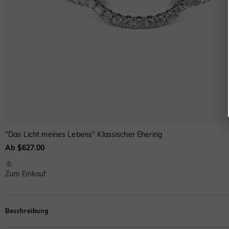
"Das Licht meines Lebens" Klassischer Ehering
Ab $627.00
Zum Einkauf
Beschreibung