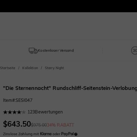
Kostenloser Versand
Startseite
Kollektion
Starry Night
"Die Sternennacht" Rundschliff-Seitenstein-Verlobun
Item#
:
SESI047
123
Bewertungen
$643.50
$975.00
34% RABATT
Zinslose Zahlung mit
Klarna
oder
PayPal