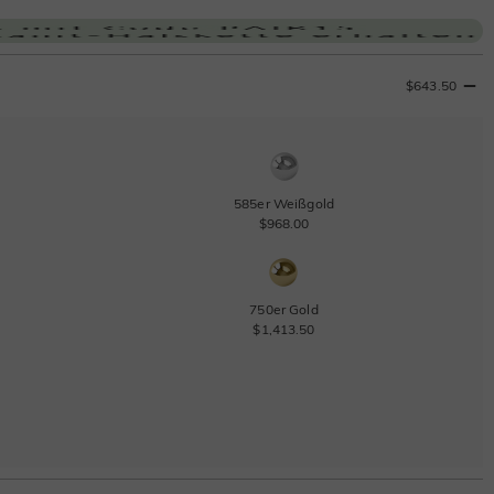
$643.50
585er Weißgold
$968.00
750er Gold
$1,413.50