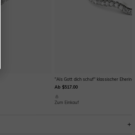
"Als Gott dich schuf" klassischer Ehering
Ab $517.00
Zum Einkauf