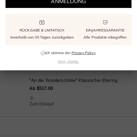
ANMELDUNG
RÜCKGABE & UMTATSCH
EINJAHRESGARANTIE
Innerhalb von 30 Tagen zurückgeben
Alle Produkte inbegriffen
Ich stimme der
Privacy Policy
.
Nein, danke.
"An die Wunderschöne" Klassischer Ehering
Ab $517.00
Zum Einkauf