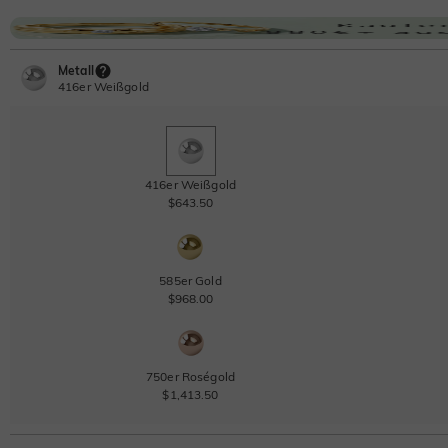
Metall
416er Weißgold
416er Weißgold
$643.50
585er Gold
$968.00
750er Roségold
$1,413.50