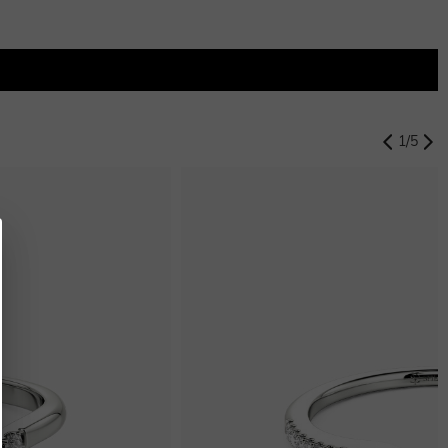
1
/
5