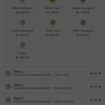
585er Weißgold
585er Gold
585er Roségold
$1,149.50
$1,149.50
$1,149.50
750er Weißgold
750er Gold
750er Roségold
$1,694.00
$1,694.00
$1,694.00
Platin
$1,694.00
Stein 1
$0.00
Kubisches Zirkonoxid(Weiß) - 1 Stein (1ct)
Stein 2
Laborgezüchteter Diamant
IGI-Gutachten einsehen
$0.00
Kubisches Zirkonoxid(Weiß) - 4 Stein (0.8ct)
1ct
|
F
|
VS2
|
Excellent
|
IGI
Ändern Sie
Stein 3
$836.00
Laborgezüchteter Diamant
$0.00
Kubisches Zirkonoxid(Weiß) - 2 Stein (0.12ct)