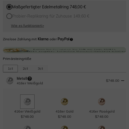
Maßgefertigter Edelmetallring 748,00 €
Probier-Replikaring für Zuhause 149,60 €
Wie es funktioniert
>
Zinslose Zahlung mit
Klarna
oder
PayPal
Primärsteingröße
1ct
2ct
3ct
Metall
$748.00
416er Weißgold
416er Weißgold
416er Gold
416er Roségold
$748.00
$748.00
$748.00