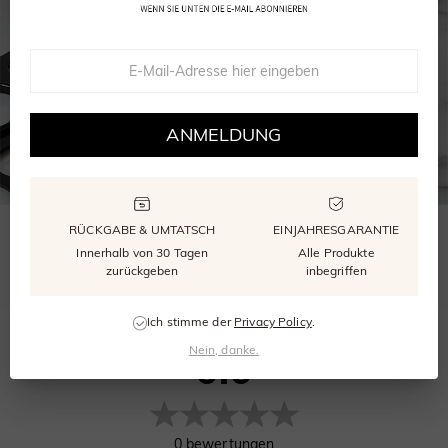
ANMELDUNG
RÜCKGABE & UMTATSCH
EINJAHRESGARANTIE
WÄHLEN SIE DIE RICHTIGE GRÖSSE
Innerhalb von 30 Tagen
Alle Produkte
Unser kostenloser Größenmesser stellt sicher, dass Ihr Ring perfekt passt.
zurückgeben
inbegriffen
Ich stimme der
Privacy Policy
.
Nein, danke.
0.0
0
bewertungen