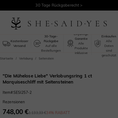
30 Tage Rückgaberecht >
Kostenloser Versand >
Sicheres
Einjährige
30-Tage-
Einkaufen
Garantie
Kostenloser
Rückgabe
Alle
Alle
Versand
Auf alle
Daten
Produkte
Bestellungen
sind
inklusive
geschützt
Startseite
Verlobung
Seitenstein
"Die Mühelose Liebe" Verlobungsring 1 ct
Marquiseschliff mit Seitensteinen
Item#
:
SESI257-2
Rezensionen
748,00 €
1.133,33 €
34% RABATT