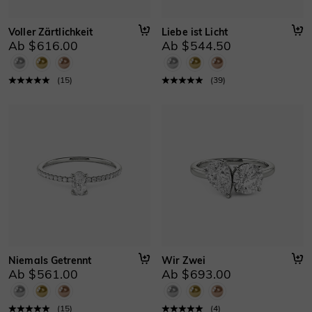
Voller Zärtlichkeit
Liebe ist Licht
Ab $616.00
Ab $544.50
(
15
)
(
39
)
Niemals Getrennt
Wir Zwei
Ab $561.00
Ab $693.00
(
15
)
(
4
)