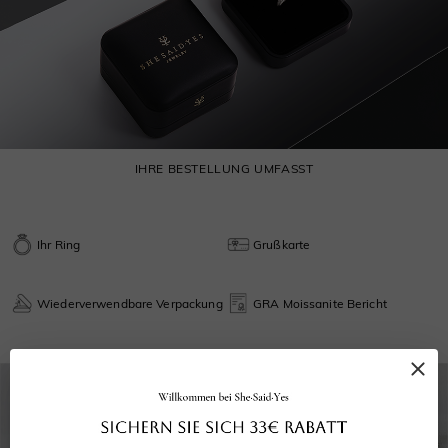
IHRE BESTELLUNG UMFASST
Ihr Ring
Grußkarte
Wiederverwendbare Verpackung
GRA Moissanite Bericht