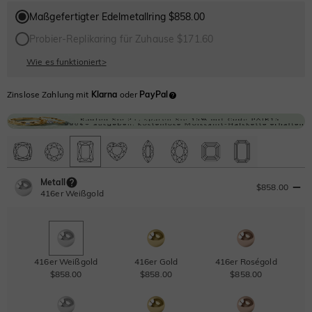
Maßgefertigter Edelmetallring $858.00
Probier-Replikaring für Zuhause $171.60
Wie es funktioniert
>
Zinslose Zahlung mit
Klarna
oder
PayPal
Metall
$858.00
416er Weißgold
416er Weißgold
416er Gold
416er Roségold
$858.00
$858.00
$858.00