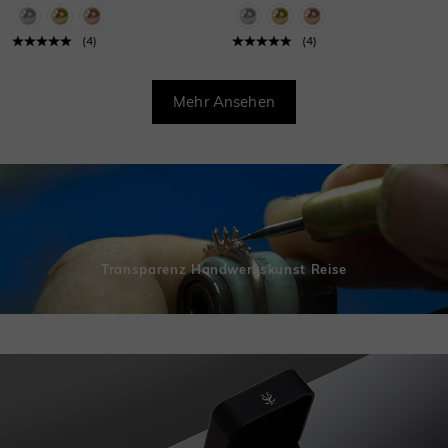
(
4
)
(
4
)
Mehr Ansehen
Transparenz Handwerkskunst Reise