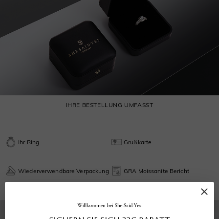
IHRE BESTELLUNG UMFASST
Ihr Ring
Grußkarte
Wiederverwendbare Verpackung
GRA Moissanite Bericht