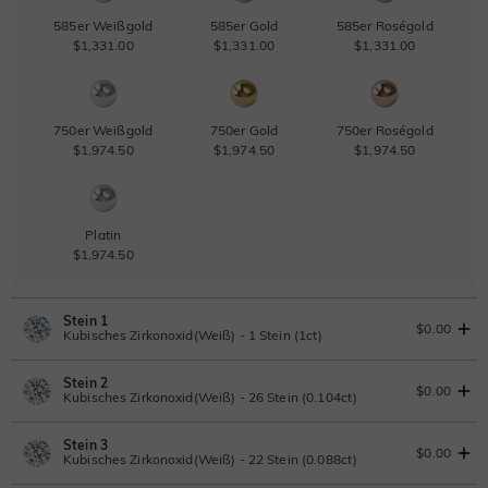
585er Weißgold
585er Gold
585er Roségold
$1,331.00
$1,331.00
$1,331.00
750er Weißgold
750er Gold
750er Roségold
$1,974.50
$1,974.50
$1,974.50
Platin
$1,974.50
Stein 1
$0.00
Kubisches Zirkonoxid(Weiß) - 1 Stein (1ct)
Stein 2
Laborgezüchteter Diamant
IGI-Gutachten einsehen
$0.00
Kubisches Zirkonoxid(Weiß) - 26 Stein (0.104ct)
1ct
|
F
|
VS2
|
Excellent
|
IGI
Ändern Sie
Stein 3
$836.00
Laborgezüchteter Diamant
$0.00
Kubisches Zirkonoxid(Weiß) - 22 Stein (0.088ct)
Moissanit
0.104ct
|
D-E-F
|
VVS1-VS2
|
Excellent
|
No IGI Report