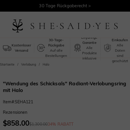
30 Tage Rückgaberecht >
Kostenloser Versand >
Sicheres
Einjährige
30-Tage-
Einkaufen
Garantie
Kostenloser
Rückgabe
Alle
Alle
Versand
Auf alle
Daten
Produkte
Bestellungen
sind
inklusive
geschützt
Startseite
Verlobung
Halo
"Wendung des Schicksals" Radiant-Verlobungsring
mit Halo
Item#
:
SEHA121
Rezensionen
$858.00
$1,300.00
34% RABATT