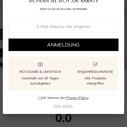
ANMELDUNG
RÜCKGABE & UMTATSCH
EINJAHRESGARANTIE
Innerhalb von 30 Tagen
Alle Produkte
WÄHLEN SIE DIE RICHTIGE GRÖSSE
zurückgeben
inbegriffen
Unser kostenloser Größenmesser stellt sicher, dass Ihr Ring perfekt passt.
Ich stimme der
Privacy Policy
.
Nein, danke.
0.0