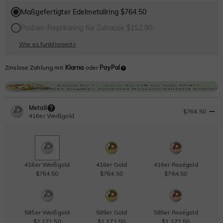
Maßgefertigter Edelmetallring $764.50
Probier-Replikaring für Zuhause $152.90
Wie es funktioniert
>
Zinslose Zahlung mit
Klarna
oder
PayPal
Metall
$764.50
416er Weißgold
416er Weißgold
416er Gold
416er Roségold
$764.50
$764.50
$764.50
585er Weißgold
585er Gold
585er Roségold
$1,171.50
$1,171.50
$1,171.50