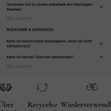
Wir bieten kostenlosen Versand in die Vereinigten Staaten
Versenden Sie in Länder außerhalb der Vereinigten
und viele ausgewählte Länder. Alle anderen Versandkosten
Staaten?
werden nach Auswahl des internationalen Checkouts in
Ihrem Einkaufswagen berechnet. Bitte prüfen Sie es. Wenn
Für Bestellungen außerhalb der Vereinigten Staaten
Mehr Anzeigen
Sie mehr wissen möchten, besuchen Sie bitte diese Seite:
unterscheiden sich Gebühren und Versandzeit von Land zu
Lieferung & Versand
Land; weitere Details finden Sie:
hier
.
RÜCKGABE & UMTAUSCH
Kann ich meinen Kauf zurückgeben, wenn ich nicht
zufrieden bin?
Sie können den Artikel in seinem ursprünglichen,
Kann ich meinen Schmuck umtauschen?
ungetragenen Zustand zurückgeben oder umtauschen,
solange Sie uns innerhalb von 30 Tagen nach dem
Ja, wenn Sie mit Ihrem Kauf nicht zufrieden sind, kann er
Mehr Anzeigen
Lieferdatum kontaktieren. Wenn Sie mehr erfahren
gegen etwas anderes ausgetauscht werden. Bitte klicken
möchten, klicken Sie bitte
hier
.
Sie
hier
für die Bedingungen und Konditionen für
Umtausche.
Über
Recycelte
Wiederverwend