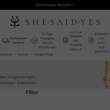
Kostenloser Versand >
Sicheres
Einjährige
30-Tage-
Einkaufen
Garantie
Kostenloser
Rückgabe
Alle
Alle
Versand
Auf alle
Daten
Produkte
Bestellungen
sind
inklusive
geschützt
Startseite
Hochzeit
Ewigkeit-Ringe
Filter