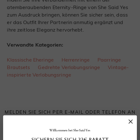
atemberaubenden Eternity-Ringe von She Said Yes
zum Ausdruck bringen, können Sie sicher sein, dass
er das Outfit Ihrer Partnerin anmutig ergänzt und
ihre zeitlose Eleganz hervorhebt.
Verwandte Kategorien:
Klassische Eheringe
Herrenringe
Paarringe
Brautsets
Gedrehte Verlobungsringe
Vintage-
inspirierte Verlobungsringe
MELDEN SIE SICH PER E-MAIL ODER TELEFON AN
Erhalten Sie SHE·SAID·YES-Neuigkeiten und
exklusive Angebote – 33 € Rabatt auf Ihre erste
Bestellung.