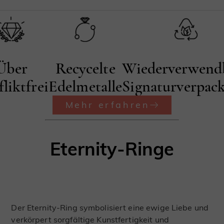
Über
Recycelte
Wiederverwend
liktfrei
Edelmetalle
Signaturverpac
Mehr erfahren
Eternity-Ringe
Der Eternity-Ring symbolisiert eine ewige Liebe und
verkörpert sorgfältige Kunstfertigkeit und