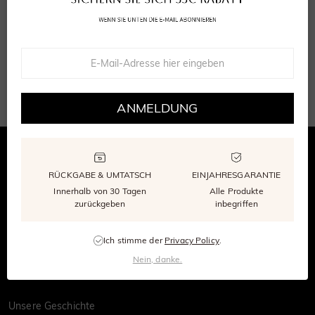
Abonnieren
Abonnieren
ANMELDUNG
RÜCKGABE & UMTATSCH
EINJAHRESGARANTIE
Innerhalb von 30 Tagen
Alle Produkte
zurückgeben
inbegriffen
©1997-2026
SHE · SAID · YES
Ich stimme der
Privacy Policy
.
ÜBER SHE·SAID·YES
Nein, danke.
Unsere Geschichte