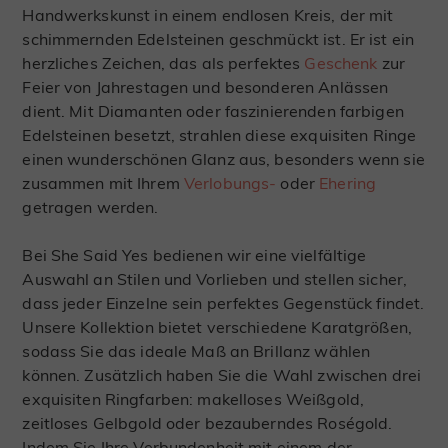
Handwerkskunst in einem endlosen Kreis, der mit
schimmernden Edelsteinen geschmückt ist. Er ist ein
herzliches Zeichen, das als perfektes
Geschenk
zur
Feier von Jahrestagen und besonderen Anlässen
dient. Mit Diamanten oder faszinierenden farbigen
Edelsteinen besetzt, strahlen diese exquisiten Ringe
einen wunderschönen Glanz aus, besonders wenn sie
zusammen mit Ihrem
Verlobungs-
oder
Ehering
getragen werden.
Bei She Said Yes bedienen wir eine vielfältige
Auswahl an Stilen und Vorlieben und stellen sicher,
dass jeder Einzelne sein perfektes Gegenstück findet.
Unsere Kollektion bietet verschiedene Karatgrößen,
sodass Sie das ideale Maß an Brillanz wählen
können. Zusätzlich haben Sie die Wahl zwischen drei
exquisiten Ringfarben: makelloses Weißgold,
zeitloses Gelbgold oder bezauberndes Roségold.
Indem Sie Ihre Verbundenheit mit einem der