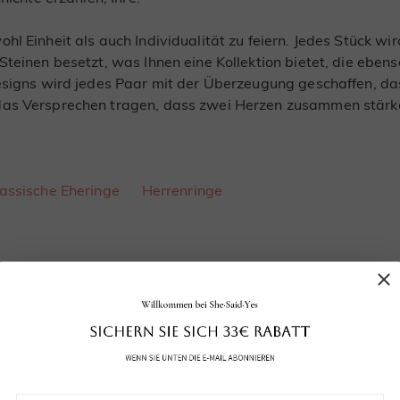
hl Einheit als auch Individualität zu feiern. Jedes Stück w
Steinen besetzt, was Ihnen eine Kollektion bietet, die eben
Designs wird jedes Paar mit der Überzeugung geschaffen, da
das Versprechen tragen, dass zwei Herzen zusammen stärke
lassische Eheringe
Herrenringe
MELDEN SIE SICH PER E-MAIL ODER TELEFON AN
HE·SAID·YES-Neuigkeiten und exklusive Angebote – 33 € Rabatt auf Ihre er