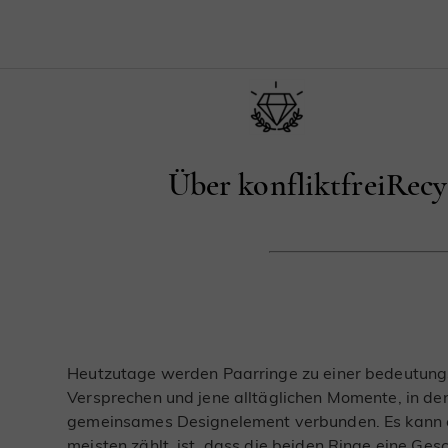
Über konfliktfrei
Recy
Heutzutage werden Paarringe zu einer bedeutungsv
Versprechen und jene alltäglichen Momente, in d
gemeinsames Designelement verbunden. Es kann ein
meisten zählt, ist, dass die beiden Ringe eine Gesc