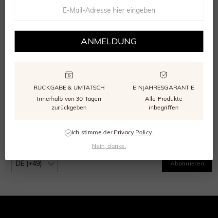
Modeschmuck
Perlenschmuck-Geschenke
Eternity-Ringe
Jahrestags-Ringe
ANMELDUNG
MELDEN SIE SICH PER E-MAIL ODER TELEFON AN
Erhalten Sie SHE·SAID·YES-Neuigkeiten und
RÜCKGABE & UMTATSCH
EINJAHRESGARANTIE
exklusive Angebote – 33 € Rabatt auf Ihre erste
Innerhalb von 30 Tagen
Alle Produkte
Bestellung.
zurückgeben
inbegriffen
Abonnieren
Ich stimme der
Privacy Policy
.
Nein, danke.
Abonnieren