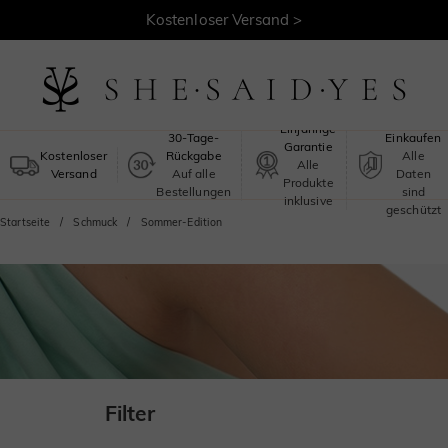
Kostenloser Versand >
Sicheres
Einjährige
30-Tage-
Einkaufen
Garantie
Kostenloser
Rückgabe
Alle
Alle
Versand
Auf alle
Daten
Produkte
Bestellungen
sind
inklusive
geschützt
Startseite
Schmuck
Sommer-Edition
Filter