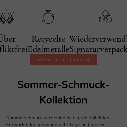
Über
Recycelte
Wiederverwend
liktfrei
Edelmetalle
Signaturverpac
Mehr erfahren
Sommer-Schmuck-
Kollektion
Sommerschmuck verdient eine eigene Kollektion.
Entworfen für sonnengefüllte Tage und warme