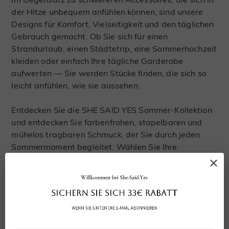
der Hitze unbequem anfühlen können, sind unsere
Designs für Komfort, Vielseitigkeit und den täglichen
Gebrauch gemacht. Ob Sie sich für einen
Strandurlaub, einen Städtetrip, eine Sommerhochzeit
kleiden oder einfach Ihre tägliche Garderobe
aufwerten — Sie werden Stücke finden, die sich so
leicht anfühlen, wie sie aussehen.
Entdecken Sie die SHE SAID YES Sommer-Kollektion
und entdecken Sie farbenfrohen, stapelbaren und
mühelos tragbaren Schmuck, der Sie durch jeden
Sommermoment begleitet. Wählen Sie Ihre
Lieblings-Edelsteinfarben und Metalle, um eine
Sommerromanze zu kreieren, die sich einzigartig
anfühlt.
Verwandte Kategorien: