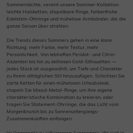
Sommernächte, vereint unsere Sommer-Kollektion
leichte Halsketten, stapelbare Ringe, farbenfrohe
Edelstein-Ohrringe und mühelose Armbänder, die die
ganze Saison über strahlen.
Die Trends dieses Sommers gehen in eine klare
Richtung: mehr Farbe, mehr Textur, mehr
Persönlichkeit. Von lebhaften Peridot- und Citrin-
Akzenten bis hin zu zeitlosen Gold-Silhouetten —
jedes Stück ist ausgewählt, um Tiefe und Charakter
zu Ihrem alltäglichen Stil hinzuzufügen. Schichten Sie
zarte Ketten für einen mühelosen Urlaubslook,
stapeln Sie Mixed-Metal-Ringe, um Ihre eigene
charakteristische Kombination zu kreieren, oder
tragen Sie Statement-Ohrringe, die das Licht vom
Morgenbrunch bis zu Sonnenuntergangs-
Zusammenkünften einfangen.
Im Gegensatz zu schwereren Accessoires, die sich in