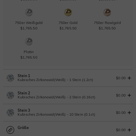
750er Weißgold
750er Gold
750er Roségold
$1,765.50
$1,765.50
$1,765.50
Platin
$1,765.50
Stein 1
$0.00
Kubisches Zirkonoxid(Weiß) - 1 Stein (1.2ct)
Stein 2
Laborgezüchteter Diamant
IGI-Gutachten einsehen
$0.00
Kubisches Zirkonoxid(Weiß) - 2 Stein (0.16ct)
1.2ct
|
F
|
VS2
|
Excellent
|
IGI
Ändern Sie
Stein 3
$852.50
Laborgezüchteter Diamant
$0.00
Kubisches Zirkonoxid(Weiß) - 10 Stein (0.1ct)
Moissanit
0.16ct
|
D-E-F
|
VVS1-VS2
|
Excellent
|
No IGI Report
Größe
$132.00
Laborgezüchteter Diamant
$0.00