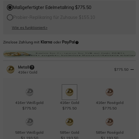
Maßgefertigter Edelmetallring $775.50
Probier-Replikaring für Zuhause $155.10
Wie es funktioniert
>
Zinslose Zahlung mit
Klarna
oder
PayPal
Metall
$775.50
416er Gold
416er Weißgold
416er Gold
416er Roségold
$775.50
$775.50
$775.50
585er Weißgold
585er Gold
585er Roségold
$1,193.50
$1,193.50
$1,193.50