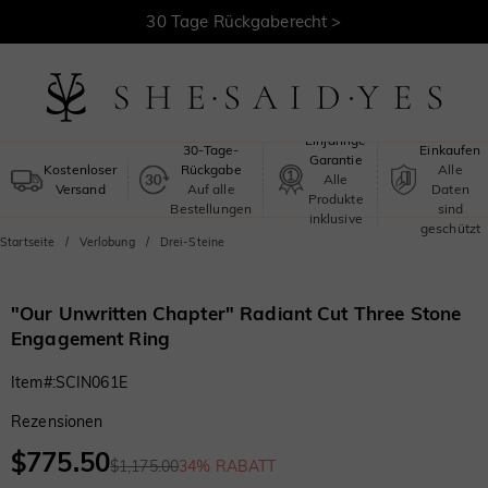
30 Tage Rückgaberecht >
Kostenloser Versand >
Sicheres
Einjährige
30-Tage-
Einkaufen
Garantie
Kostenloser
Rückgabe
Alle
Alle
Versand
Auf alle
Daten
Produkte
Bestellungen
sind
inklusive
geschützt
Startseite
Verlobung
Drei-Steine
"Our Unwritten Chapter" Radiant Cut Three Stone
Engagement Ring
Item#
:
SCIN061E
Rezensionen
$775.50
$1,175.00
34% RABATT