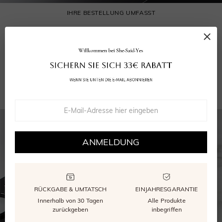
IHRE BESTELLUNG UMFASST
Ihr Ring
Grußkarte
Wiederverwendbare Verpackung
GRA Moissanite Bericht
ANMELDUNG
RÜCKGABE & UMTATSCH
EINJAHRESGARANTIE
Innerhalb von 30 Tagen
Alle Produkte
zurückgeben
inbegriffen