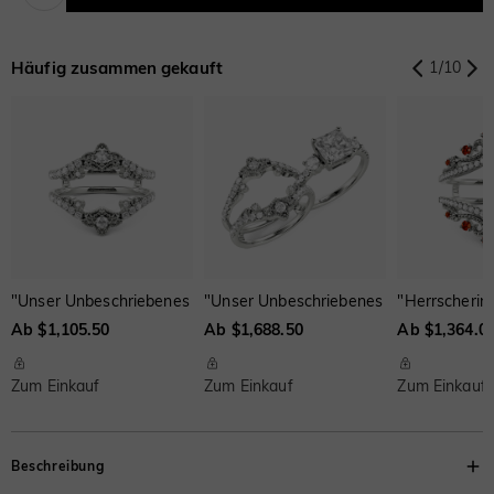
$0.00
$0.00
$0.00
Onyx-Schwarz
Fancy Gelb
Schweizerblau
$0.00
$0.00
$0.00
Häufig zusammen gekauft
1
/
10
Braun
Wassermelone
Onyx-Schwarz
$44.00
Fancy Gelb
$66.00
Schweizerblau
$0.00
$0.00
$0.00
"Unser Unbeschriebenes Kapitel" Enhancer-Ring
"Unser Unbeschriebenes Kapitel" Radia
"Herrscherin
Ab $1,105.50
Ab $1,688.50
Ab $1,364.0
Zum Einkauf
Zum Einkauf
Zum Einkauf
Beschreibung