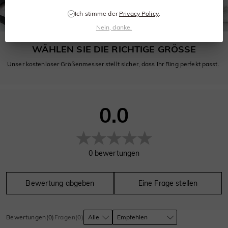
Ich stimme der
Privacy Policy
.
Nein, danke.
WÄHLEN SIE DIE RICHTIGE GRÖSSE
Unser kostenloser Größenmesser stellt sicher, dass Ihr Ring perfekt passt.
0.0
0
bewertungen
Bewertung abgeben
Eine Frage stellen
Bewertungen
(
0
)
Fragen
(
0
)