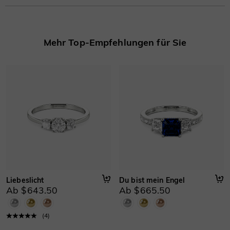
Steinart
:
Laborgezüchteter Diamant/Moissanit/Farbstein
Mehr erfahren
Basisinformationen
Mehr Top-Empfehlungen für Sie
Höhe
:
5.4 mm
Material
:
Gold 750/585/416 Massivgold, Platin
Dicke
:
1.2 mm
Breite
:
1.7 mm
Liebeslicht
Du bist mein Engel
Ab $643.50
Ab $665.50
(
4
)