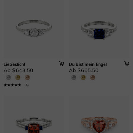
Breite
:
2.4 mm
Liebeslicht
Du bist mein Engel
Ab $643.50
Ab $665.50
(
4
)