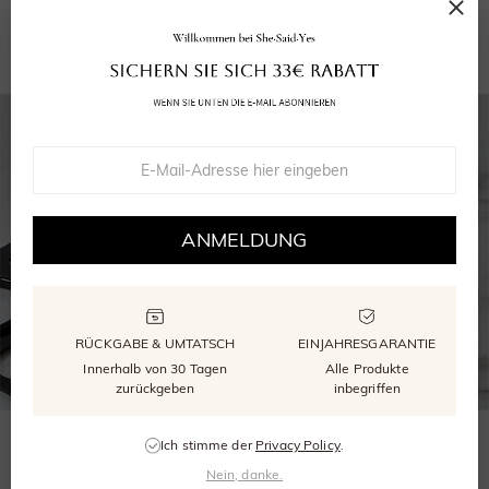
Wiederverwendbare Verpackung
GRA Moissanite Bericht
ANMELDUNG
RÜCKGABE & UMTATSCH
EINJAHRESGARANTIE
Innerhalb von 30 Tagen
Alle Produkte
zurückgeben
inbegriffen
WÄHLEN SIE DIE RICHTIGE GRÖSSE
Ich stimme der
Privacy Policy
.
Nein, danke.
Unser kostenloser Größenmesser stellt sicher, dass Ihr Ring perfekt passt.