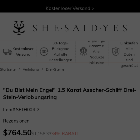
30 Tage Rückgaberecht >
Kostenloser Versand >
Sicheres
Einjährige
30-Tage-
Einkaufen
Garantie
Kostenloser
Rückgabe
Alle
Alle
Versand
Auf alle
Daten
Produkte
Bestellungen
sind
inklusive
geschützt
Startseite
Verlobung
Drei-Steine
"Du Bist Mein Engel" 1.5 Karat Asscher-Schliff Drei-
Stein-Verlobungsring
Item#
:
SETH004-2
Rezensionen
$764.50
$1,158.33
34% RABATT