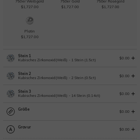
750er Weißgold
750er Gold
750er Roségold
$1,727.00
$1,727.00
$1,727.00
Platin
$1,727.00
Stein 1
$0.00
Kubisches Zirkonoxid(Weiß) - 1 Stein (1.5ct)
Stein 2
Laborgezüchteter Diamant
IGI-Gutachten einsehen
$0.00
Kubisches Zirkonoxid(Weiß) - 2 Stein (0.5ct)
1.5ct
|
F
|
VS2
|
Excellent
|
IGI
Ändern Sie
Stein 3
$1,111.00
Laborgezüchteter Diamant
$0.00
Kubisches Zirkonoxid(Weiß) - 14 Stein (0.14ct)
Moissanit
0.5ct
|
D-E-F
|
VVS1-VS2
|
Excellent
|
No IGI Report
Größe
$440.00
Laborgezüchteter Diamant
$0.00
Moissanit
0.14ct
|
D-E-F
|
VVS1-VS2
|
Excellent
|
No IGI Report
Moissanit
Gravur
$126.50
$356.40 JETZT
20% OFF
ENDET IN
00 : 22 : 17 : 49
Größentabelle
$0.00
$445.50
Moissanit
Bitte wählen
Laborgezüchteter Edelstein