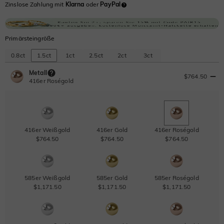
Zinslose Zahlung mit
Klarna
oder
PayPal
Primärsteingröße
0.8ct
1.5ct
1ct
2.5ct
2ct
3ct
Metall
$764.50
416er Roségold
416er Weißgold
416er Gold
416er Roségold
$764.50
$764.50
$764.50
585er Weißgold
585er Gold
585er Roségold
$1,171.50
$1,171.50
$1,171.50