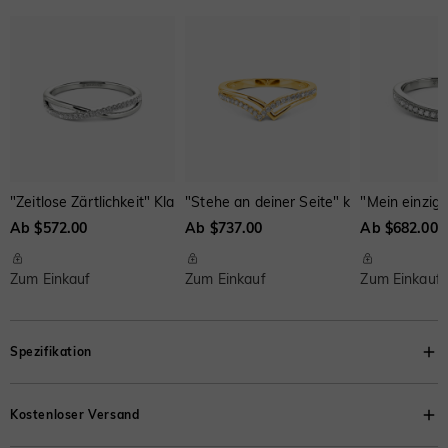
Onyx-Schwarz
Fancy Gelb
Schweizerblau
$0.00
$0.00
$0.00
"Zeitlose Zärtlichkeit" Klassischer Ehering
"Stehe an deiner Seite" klassischer Ehe
"Mein einzige
Ab $572.00
Ab $737.00
Ab $682.00
Zum Einkauf
Zum Einkauf
Zum Einkauf
Spezifikation
Dies ist das Gewicht des Moissanits; für andere Steine beachten Sie
Kostenloser Versand
bitte die oben angegebenen Gewichte.