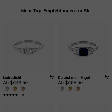
Basisinformationen
Mehr Top-Empfehlungen für Sie
Höhe
:
5.1 mm
Material
:
Gold 750/585/416 Massivgold, Platin
Dicke
:
1.3 mm
Breite
:
2 mm
Liebeslicht
Du bist mein Engel
Ab $643.50
Ab $665.50
(
4
)