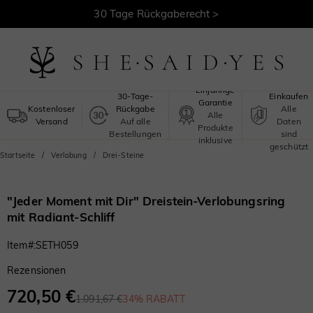
30 Tage Rückgaberecht >
Kostenloser Versand >
Sicheres
Einjährige
30-Tage-
Einkaufen
Garantie
Kostenloser
Rückgabe
Alle
Alle
Versand
Auf alle
Daten
Produkte
Bestellungen
sind
inklusive
geschützt
Startseite
Verlobung
Drei-Steine
"Jeder Moment mit Dir" Dreistein-Verlobungsring
mit Radiant-Schliff
Item#
:
SETH059
Rezensionen
720,50 €
1.091,67 €
34% RABATT