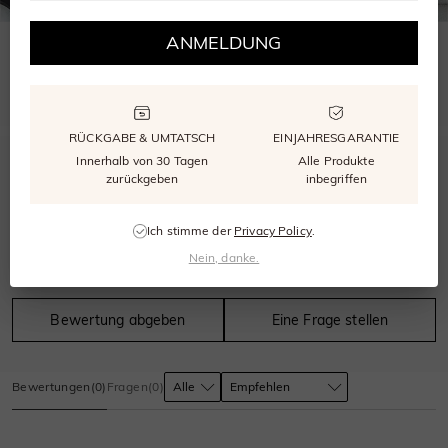
ANMELDUNG
WÄHLEN SIE DIE RICHTIGE GRÖSSE
Unser kostenloser Größenmesser stellt sicher, dass Ihr Ring perfekt passt.
RÜCKGABE & UMTATSCH
EINJAHRESGARANTIE
Innerhalb von 30 Tagen
Alle Produkte
0.0
zurückgeben
inbegriffen
Ich stimme der
Privacy Policy
.
Nein, danke.
0
bewertungen
Bewertung abgeben
Eine Frage stellen
Bewertungen
(
0
)
Fragen
(
0
)