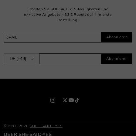
Erhalten Sie SHE·SAID·YES-Neuigkeiten und
exklusive Angebote – 33 € Rabatt auf Ihre erste
Bestellung.
Abonnieren
Abonnieren
©1997-2026
SHE · SAID · YES
ÜBER SHE·SAID·YES