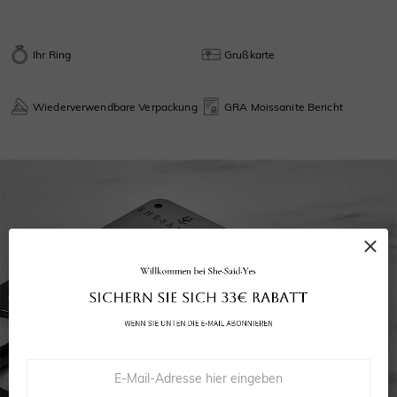
Ihr Ring
Grußkarte
Wiederverwendbare Verpackung
GRA Moissanite Bericht