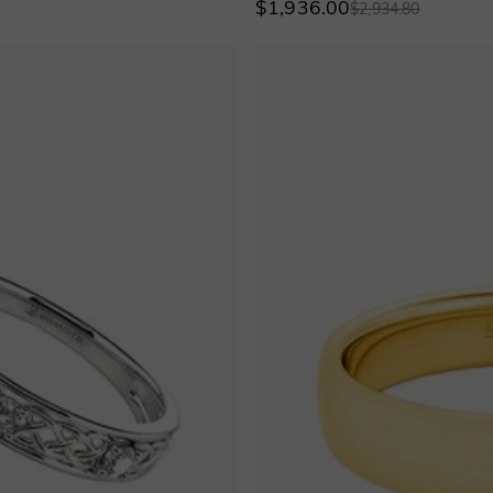
$1,936.00
$2,934.80