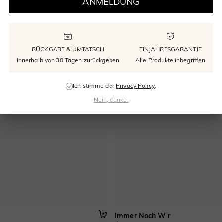
ANMELDUNG
RÜCKGABE & UMTATSCH
EINJAHRESGARANTIE
Innerhalb von 30 Tagen zurückgeben
Alle Produkte inbegriffen
Ich stimme der
Privacy Policy
.
Nein, danke.
Immer Noch Wir