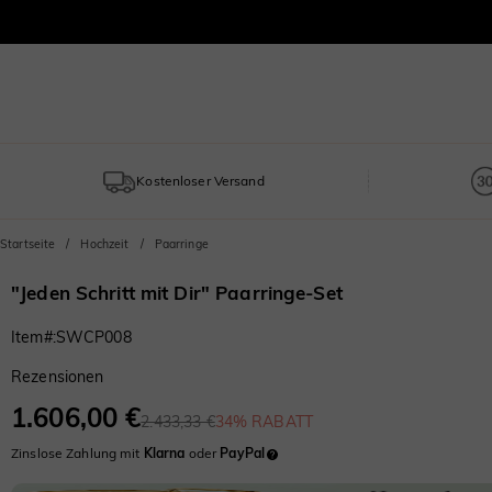
Kostenloser Versand
Startseite
Hochzeit
Paarringe
"Jeden Schritt mit Dir" Paarringe-Set
Item#
:
SWCP008
Rezensionen
1.606,00 €
2.433,33 €
34% RABATT
Zinslose Zahlung mit
Klarna
oder
PayPal