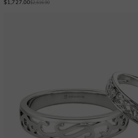
$1,727.00
$2,616.90