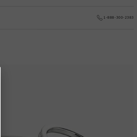
e dauerhafte Exzellenz.
1-888-300-2383