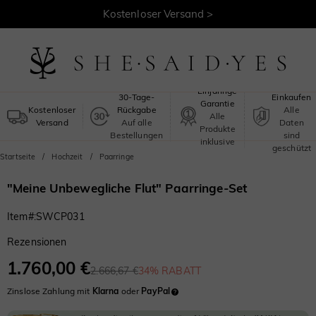
Kostenloser Versand >
Sicheres
Einjährige
30-Tage-
Einkaufen
Garantie
Kostenloser
Rückgabe
Alle
Alle
Versand
Auf alle
Daten
Produkte
Bestellungen
sind
inklusive
geschützt
Startseite
Hochzeit
Paarringe
"Meine Unbewegliche Flut" Paarringe-Set
Item#
:
SWCP031
Rezensionen
1.760,00 €
2.666,67 €
34% RABATT
Zinslose Zahlung mit
Klarna
oder
PayPal