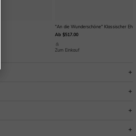
"An die Wunderschöne" Klassischer Ehe
Ab $517.00
Zum Einkauf
nten und einem polierten Bypass-Schaft strahlt der gesamte Ring aus allen