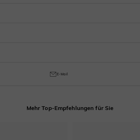
n Sie Ihren Einkauf bei der Kasse in 3-4 Zahlungen auf. Wählen Sie Ihren bevor
s zum Polieren, verfolgen Sie jeden Schritt in Ihrem Konto nach der Bestellung
ungetragen). Aufgrund handwerklicher Arbeit wird eine Rückgabegebühr von 3
ellungs- und Handwerksmängel abdeckt und gewährleistet ab dem Kaufdatum ein
E-Mail
Mehr Top-Empfehlungen für Sie