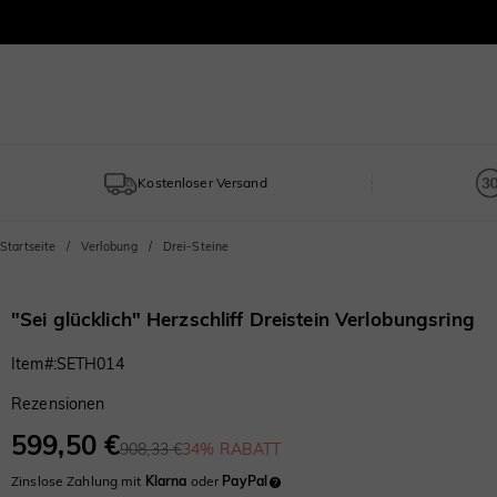
Kostenloser Versand
Startseite
Verlobung
Drei-Steine
"Sei glücklich" Herzschliff Dreistein Verlobungsring
Item#
:
SETH014
Rezensionen
599,50 €
908,33 €
34% RABATT
Zinslose Zahlung mit
Klarna
oder
PayPal