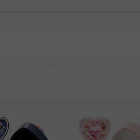
Rosa Saphir
$280.50
Granatrot
Amethystviolett
$0.00
$0.00