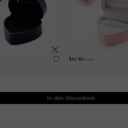
Granatrot
Amethystviolett
$0.00
$0.00
Fancy-Rosa
Fuchsienrot
$0.00
$0.00
Fancy-Rosa
Fuchsienrot
$0.00
$0.00
Onyx-Schwarz
Fancy Gelb
$0.00
$0.00
$42.90
Onyx-Schwarz
Fancy Gelb
0
$64.90
$0.00
$0.00
In den Warenkorb