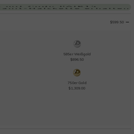
$599.50
585er Weißgold
$896.50
750er Gold
$1,309.00