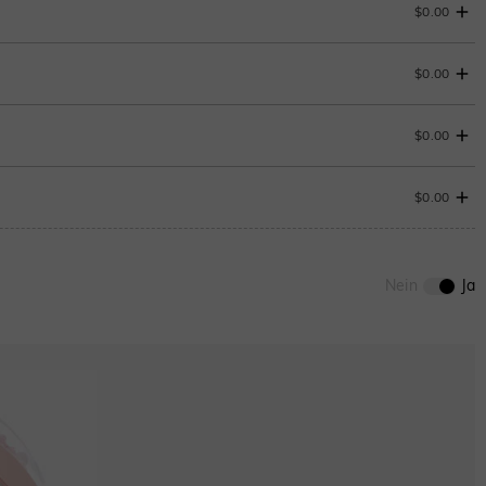
$0.00
$0.00
$0.00
$0.00
0
/
12
ENDET IN
00 : 11 : 58 : 19
Nein
Ja
Aquamarinblau
$0.00