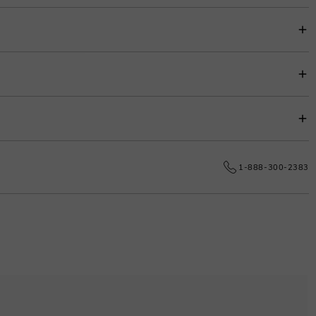
zugten Plan unter dem Artikelpreis für einfache Budgetierung.
.
0% erhoben, um die Anpassungskosten zu decken.
e dauerhafte Exzellenz.
1-888-300-2383