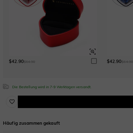
Weiß
$0.00
Smaragdgrün
$0.00
Smaragdgrün
$0.00
Saphirblau
$0.00
$42.90
$42.90
Saphirblau
$64.90
$64.9
$0.00
Die Bestellung wird in 7-9 Werktagen versandt.
Braun
$33.00
Häufig zusammen gekauft