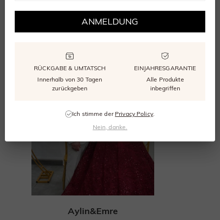
ANMELDUNG
Kundenberichte mit diesem Artikel
RÜCKGABE & UMTATSCH
EINJAHRESGARANTIE
Innerhalb von 30 Tagen
Alle Produkte
zurückgeben
inbegriffen
Ich stimme der
Privacy Policy
.
Nein, danke.
Aylin&Emre