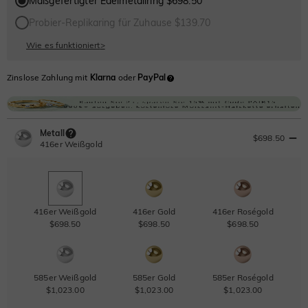
Maßgefertigter Edelmetallring $698.50
Probier-Replikaring für Zuhause $139.70
Wie es funktioniert
>
Zinslose Zahlung mit
Klarna
oder
PayPal
Metall
$698.50
416er Weißgold
416er Weißgold
416er Gold
416er Roségold
$698.50
$698.50
$698.50
585er Weißgold
585er Gold
585er Roségold
$1,023.00
$1,023.00
$1,023.00