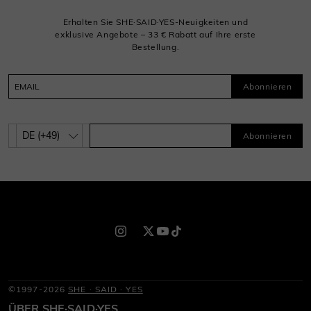
Erhalten Sie SHE·SAID·YES-Neuigkeiten und
exklusive Angebote – 33 € Rabatt auf Ihre erste
Bestellung.
Abonnieren
Abonnieren
©1997-2026
SHE · SAID · YES
ÜBER SHE·SAID·YES