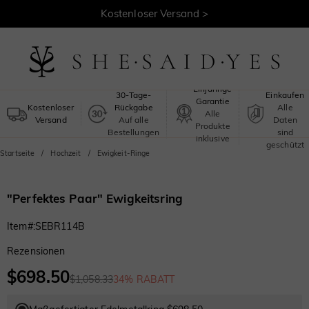
Kostenloser Versand >
Sicheres
Einjährige
30-Tage-
Einkaufen
Garantie
Kostenloser
Rückgabe
Alle
Alle
Versand
Auf alle
Daten
Produkte
Bestellungen
sind
inklusive
geschützt
Startseite
Hochzeit
Ewigkeit-Ringe
"Perfektes Paar" Ewigkeitsring
Item#
:
SEBR114B
Rezensionen
$698.50
$1,058.33
34% RABATT